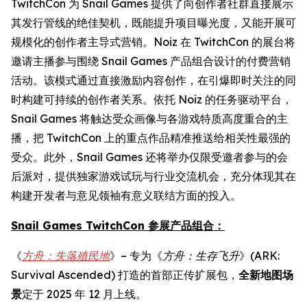
TwitchCon 为 Snail Games 提供了向创作者社群直接展示
其发行管线的绝佳契机，既能提升项目曝光度，又能开展可
规模化的创作者主导式营销。Noiz 在 TwitchCon 的展台将
邀请主播参与围绕 Snail Games 产品组合设计的付费营销
活动。该模式通过直接激励内容创作，在引爆即时关注的同
时构建可持续的创作者关系。依托 Noiz 的任务驱动平台，
Snail Games 将触达受众画像与各游戏特质高度重合的主
播，把 TwitchCon 上的重点作品精准推送给相关性最强的
受众。此外，Snail Games 还将举办仅限受邀者参与的会
后派对，提供独家游戏试玩与行业交流机会，充分体现其在
构建开发者与意见领袖有意义联结方面的投入。
Snail Games TwitchCon 参展产品组合：
《
方舟：失落殖民地
》– 专为《
方舟：生存飞升
》(ARK:
Survival Ascended) 打造的首部正传扩展包，
全新地图场
景
定于 2025 年 12 月上线。