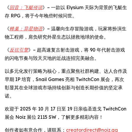
《
回音：飞艇传说
》– 一款以 Elysium 天际为背景的飞艇生
存 RPG，将于今年晚些时候问世。
《
蜂巢：异星物语
》– 温馨向生存冒险游戏，玩家将扮演生
物工程师，肩负研究外星生态以拯救地球的使命。
《
反抗引擎
》– 超高速复古射击游戏，将 90 年代射击游戏
的闪电节奏与毁天灭地的近战连招完美融合。
以多元化发行策略为核心，重点聚焦社群构建、达人合作及
早期 IP 培育，Snail Games 亮相 TwitchCon 展会，再次
彰显其在全球游戏市场持续创新与创造长期价值的坚定承
诺。
欢迎于 2025 年 10 月 17 日至 19 日亲临圣迭戈 TwitchCon
展会 Noiz 展位 2115 SW，了解更多精彩内容！
创作者如有意合作，请联系：
creatordirect@noiz.gg