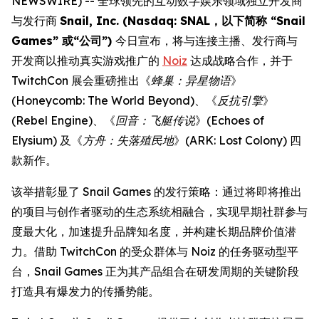
NEWSWIRE) -- 全球领先的互动数字娱乐领域独立开发商
与发行商
Snail, Inc. (Nasdaq: SNAL，以下简称 “Snail
Games” 或“公司”)
今日宣布，将与连接主播、发行商与
开发商以推动真实游戏推广的
Noiz
达成战略合作，并于
TwitchCon 展会重磅推出《
蜂巢：异星物语
》
(
Honeycomb: The World Beyond
)、《
反抗引擎
》
(
Rebel Engine
)、《
回音：飞艇传说
》(
Echoes of
Elysium
) 及《
方舟：失落殖民地
》(
ARK: Lost Colony
) 四
款新作。
该举措彰显了 Snail Games 的发行策略：通过将即将推出
的项目与创作者驱动的生态系统相融合，实现早期社群参与
度最大化，加速提升品牌知名度，并构建长期品牌价值潜
力。借助 TwitchCon 的受众群体与 Noiz 的任务驱动型平
台，Snail Games 正为其产品组合在研发周期的关键阶段
打造具有爆发力的传播势能。