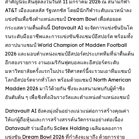
สำคัญนี้จะสิ้นสุดลงในวันที่ 11 มกราคม 2026 ณ สนามกีฬา
AT&T เมืองแดลลัส รัฐเทกซัส โดยมีนักกีฬาระดับแนวหน้าลง
แข่งขันเพื่อชิงตำแหน่งแชมป์ Dream Bowl เพื่อต่อยอด
กระแสความตื่นเต้นนี้ Datavault AI จะจัดการแข่งขันบินโด
รนระดับมืออาชีพและการแข่งขันชิงแชมป์อีสปอร์ต พร้อมทั้ง
สถาปนาแชมป์ World Champion of Madden Football
2026 และมอบตำแหน่งแชมป์อีสปอร์ตประเภททีมที่น่าตื่นเต้น
อีกสองรายการ งานอเมริกันฟุตบอลและอีสปอร์ตระดับ
มหาวิทยาลัยครั้งแรกในประวัติศาสตร์นี้จะรวมเอาทีมแชมป์
โลกอีสปอร์ตจากทั่วโลก พร้อมด้วยแชมป์ North American
Madden 2026 มาไว้ด้วยกัน ซึ่งจะลงสนามพบกับผู้ท้าชิง
อันดับต้น ๆ เพื่อชิงทั้งเงินรางวัลและตำแหน่งตำแหน่งแชมป์
Datavault AI ยังคงมุ่งมั่นอย่างแน่วแน่ต่อการสร้างคุณค่า
ให้แก่ผู้ถือหุ้นและการสร้างสรรค์นวัตกรรมอย่างต่อเนื่อง
Datavault ร่วมมือกับ Scilex Holding เฉลิมฉลองการ
แข่งขัน Dream Bowl 2026 ที่กำลังจะมาถึง ด้วยการจ่าย