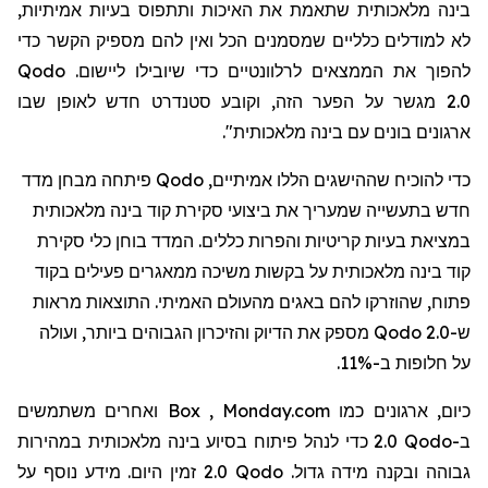
בינה מלאכותית שתאמת את האיכות ותתפוס בעיות אמיתיות,
לא למודלים כלליים שמסמנים
הכל
ואין להם מספיק הקשר כדי
להפוך את הממצאים לרלוונטיים כדי שיובילו ליישום.
Qodo
2.0
מגשר על הפער הזה, וקובע סטנדרט חדש לאופן שבו
ארגונים בונים עם בינה מלאכותית".
כדי להוכיח שההישגים הללו אמיתיים,
Qodo
פיתחה מבחן מדד
חדש בתעשייה שמעריך את ביצועי סקירת קוד בינה מלאכותית
במציאת בעיות קריטיות והפרות כללים. המדד בוחן כלי סקירת
קוד בינה מלאכותית על בקשות משיכה ממאגרים פעילים בקוד
פתוח, שהוזרקו להם באגים מהעולם האמיתי. התוצאות מראות
ש-
Qodo 2.0
מספק את הדיוק והזיכרון הגבוהים ביותר, ועולה
על חלופות ב-11%.
כיום, ארגונים כמו
Monday.com
,
Box
ואחרים משתמשים
ב-
Qodo
2.0 כדי לנהל פיתוח בסיוע בינה מלאכותית במהירות
גבוהה ובקנה מידה גדול.
Qodo
2.0 זמין היום. מידע נוסף על