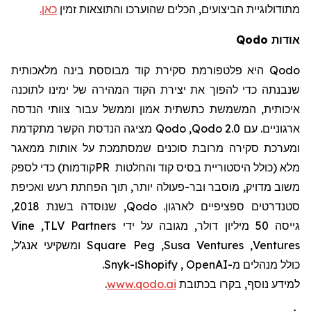
מתודולוגיית
הביצועים
, הכלים שהוערכו והתוצאות זמין
כאן.
אודות
Qodo
Qodo
היא פלטפורמת סקירת קוד מבוססת בינה מלאכותית
שנבנתה כדי להפוך את יצירת הקוד המהירה של ימינו לתוכנה
איכותית, המשמשת כתשתית אמון וממשל עבור צוותי הנדסה
ארגוניים. עם
Qodo 2.0
,
Qodo
מציגה הנדסת הקשר מתקדמת
ומערכת סקירה מרובת סוכנים שמסתמכת על אותות ממאגר
מלא (כולל היסטוריית בסיס קוד והחלטות
PR
קודמות) כדי לספק
משוב מדויק, מוסבר ובר-פעולה יותר, תוך הפחתת רעש ואכיפת
סטנדרטים ספציפיים לארגון.
Qodo
, שנוסדה בשנת 2018,
גייסה 50 מיליון דולר, מגובה על ידי
TLV Partners
,
Vine
Ventures
,
Susa Ventures
,
Square Peg
ומשקיעי אנג'ל,
כולל מנהלים מ-
OpenAI
,
Shopify
ו-
Snyk
.
למידע נוסף, בקרו
בכתובת
www.qodo.ai
.