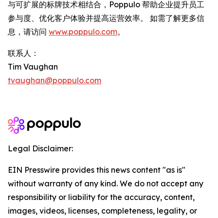
与可扩展的标牌技术相结合，Poppulo 帮助企业提升员工
参与度、优化客户体验并提高运营效率。 如需了解更多信
息，请访问
www.poppulo.com
。
联系人：
Tim Vaughan
tvaughan@poppulo.com
Legal Disclaimer:
EIN Presswire provides this news content "as is"
without warranty of any kind. We do not accept any
responsibility or liability for the accuracy, content,
images, videos, licenses, completeness, legality, or